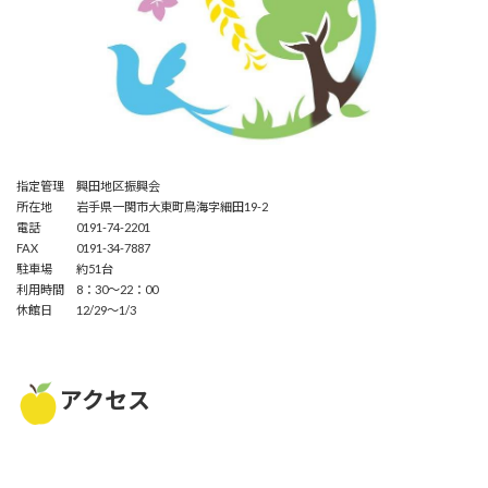
指定管理 興田地区振興会
所在地 岩手県一関市大東町鳥海字細田19-2
電話 0191-74-2201
FAX 0191-34-7887
駐車場 約51台
利用時間 8：30～22：00
休館日 12/29～1/3
アクセス