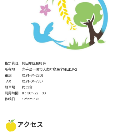
指定管理 興田地区振興会
所在地 岩手県一関市大東町鳥海字細田19-2
電話 0191-74-2201
FAX 0191-34-7887
駐車場 約51台
利用時間 8：30～22：00
休館日 12/29～1/3
アクセス