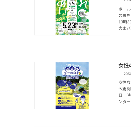
ポール
の町を
13時
大東バ
女性
202
女性な
今更聞
日 時
ンター 