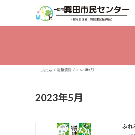
コ
ナ
ン
ビ
テ
ゲ
ン
ー
ツ
シ
へ
ョ
ス
ン
キ
に
ホーム
最新情報
2023年5月
ッ
移
プ
動
2023年5月
ふれ
202