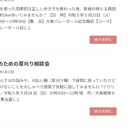
を使った効果的な正しい歩き方を教わった後、新緑の映える興田
約3km歩いてみませんか？ 【日 時】令和５年５月23日（火）
30分～15時00分【集 合】大東バレーボール記念館前【コース】
レーボール記 […]
続きを読む
のための草刈り相談会
3年5月10日
らではの悩みや、刈払い機（草刈り機）で疑問に思っていたけど
けないことをおしゃべり感覚で気軽に話してみませんか？(^O^)
／令和５年５月28 日（日）９時30分～12時 場 所／大東開発セ
集会室 […]
続きを読む