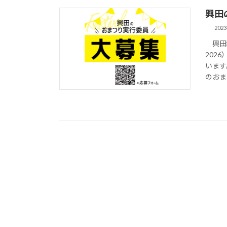
興田
202
興田地
202
います
のおま