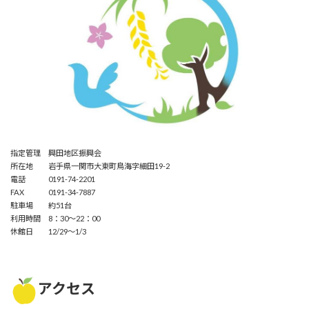
指定管理 興田地区振興会
所在地 岩手県一関市大東町鳥海字細田19-2
電話 0191-74-2201
FAX 0191-34-7887
駐車場 約51台
利用時間 8：30～22：00
休館日 12/29～1/3
アクセス