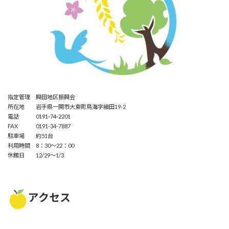
指定管理 興田地区振興会
所在地 岩手県一関市大東町鳥海字細田19-2
電話 0191-74-2201
FAX 0191-34-7887
駐車場 約51台
利用時間 8：30～22：00
休館日 12/29～1/3
アクセス