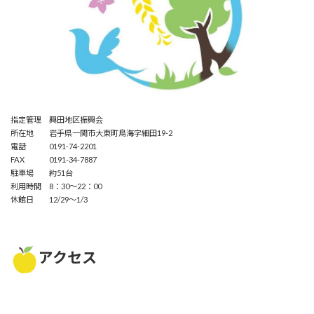
指定管理 興田地区振興会
所在地 岩手県一関市大東町鳥海字細田19-2
電話 0191-74-2201
FAX 0191-34-7887
駐車場 約51台
利用時間 8：30～22：00
休館日 12/29～1/3
アクセス