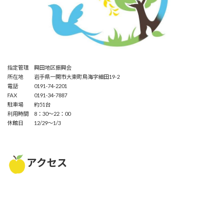
指定管理 興田地区振興会
所在地 岩手県一関市大東町鳥海字細田19-2
電話 0191-74-2201
FAX 0191-34-7887
駐車場 約51台
利用時間 8：30～22：00
休館日 12/29～1/3
アクセス